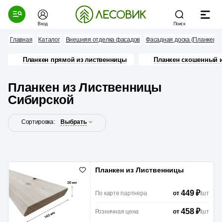
Вход
Поиск
Главная
Каталог
Внешняя отделка фасадов
Фасадная доска (Планкен)
Планкен прямой из лиственницы
Планкен скошенный 
Планкен из Лиственницы
Сибирской
Сортировка:
Выбрать
Планкен из Лиственницы
449 ₽
По карте партнера
/
шт
от
458 ₽
Розничная цена
/
шт
от