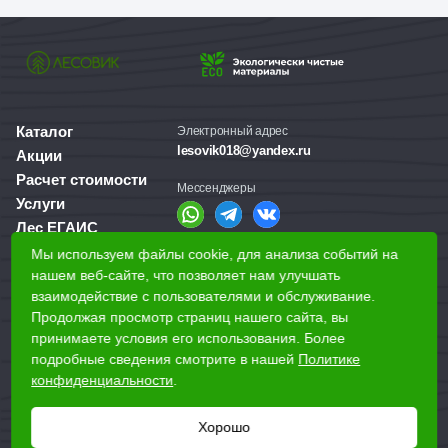
Каталог
Электронный адрес
lesovik018@yandex.ru
Акции
Расчет стоимости
Мессенджеры
Услуги
Лес ЕГАИС
О компании
Мы используем файлы cookie, для анализа событий на
Справочная служба
нашем веб-сайте, что позволяет нам улучшать
Доставка и оплата
+7 (3412) 77-60-50
взаимодействие с пользователями и обслуживание.
Для бизнеса
Продолжая просмотр страниц нашего сайта, вы
принимаете условия его использования. Более
Наши магазины
подробные сведения смотрите в нашей
Политике
конфиденциальности
.
Наши адреса
Хорошо
Ижевск, Воткинское шоссе, 340
Реквизиты