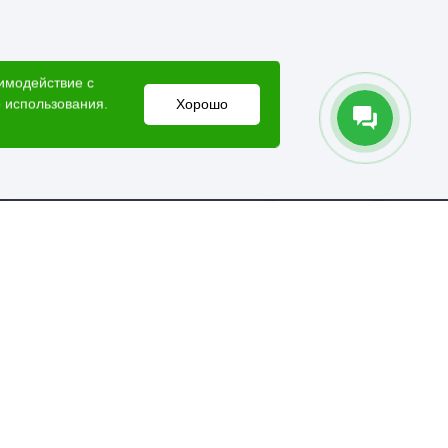
аимодействие с
 использования.
Хорошо
Электронный адрес
lesovik018@yandex.ru
Мессенджеры
Справочная служба
+7 (3412) 77-60-50