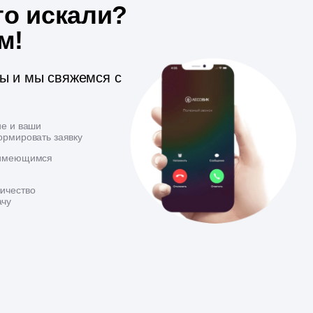
то искали?
м!
ты и мы свяжемся с
ие и ваши
ормировать заявку
 имеющимся
ичество
ачу