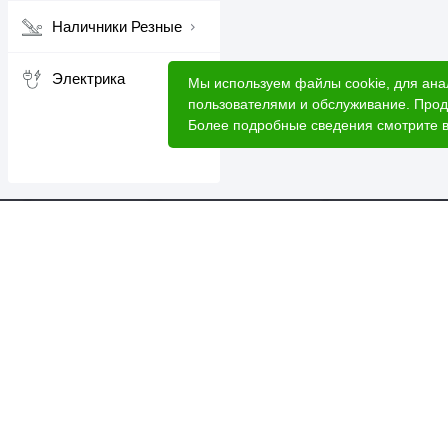
Наличники Резные
Электрика
Мы используем файлы cookie, для ана
пользователями и обслуживание. Прод
Более подробные сведения смотрите 
Катал
Акци
Расче
Услуг
2026 © Лесовик - интернет-магазин.
Лес 
Данный интернет-сайт носит исключительно
О ком
информационный характер, вся информация носит
ознакомительный характер и ни при каких условиях
Доста
не является публичной офертой.
Для б