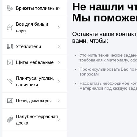
Не нашли ч
Брикеты топливные
Мы поможе
Все для бань и
саун
Оставьте ваши контак
вами, чтобы:
Утеплители
Уточнить техническое задан
требования к материалу, сф
Щиты мебельные
Проконсультировать Вас по
вопросам
Плинтуса, уголки,
Рассчитать необходимое кол
наличники
материалов под каждую зад
Печи, дымоходы
Палубно-террасная
доска