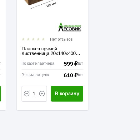
Нет отзывов
Планкен прямой
лиственница 20х140х4000
сорт В
599 ₽
т
По карте партнера
/
шт
610 ₽
т
Розничная цена
/
шт
В корзину