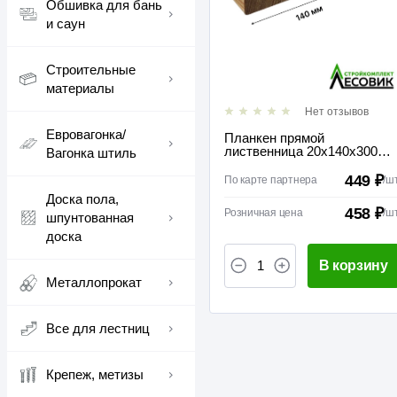
Обшивка для бань
и саун
Строительные
материалы
Нет отзывов
Евровагонка/
Планкен прямой
лиственница 20х140х3000
Вагонка штиль
сорт В
449 ₽
По карте партнера
/
ш
Доска пола,
458 ₽
Розничная цена
/
ш
шпунтованная
доска
В корзину
Металлопрокат
Все для лестниц
Крепеж, метизы