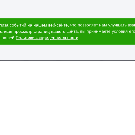
лиза событий на нашем веб-сайте, что позволяет нам улучшать вз
олжая просмотр страниц нашего сайта, вы принимаете условия его
в нашей
Политике конфиденциальности
.
ог
Наши адреса
и
Ижевск, Воткинское шоссе, 340
т стоимости
и
ЕГАИС
пании
вка и оплата
изнеса