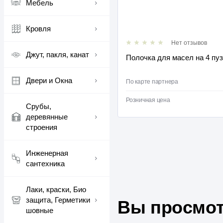
Мебель
Кровля
Нет отзывов
Нет отзывов
Джут, пакля, канат
ВЫЙ
Полочка для масел на 4 пу
Двери и Окна
165 ₽
ра
/
шт
По карте партнера
168 ₽
/
шт
Розничная цена
Срубы,
деревянные
строения
Инженерная
сантехника
Лаки, краски, Био
защита, Герметики
Вы просмот
шовные