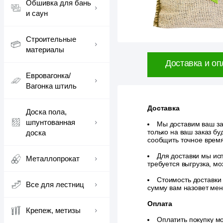
Обшивка для бань
и саун
Строительные
материалы
Доставка и оп
Евровагонка/
Вагонка штиль
Доставка
Доска пола,
шпунтованная
Мы доставим ваш зак
только на ваш заказ б
доска
сообщить точное врем
Для доставки мы исп
Металлопрокат
требуется выгрузка, м
Стоимость доставки
Все для лестниц
сумму вам назовет ме
Оплата
Крепеж, метизы
Оплатить покупку м