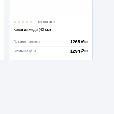
Нет отзывов
Ковш из меди (42 см)
Веник
1268 ₽
По карте партнера
/
шт
По карт
1294 ₽
Розничная цена
/
шт
Розничн