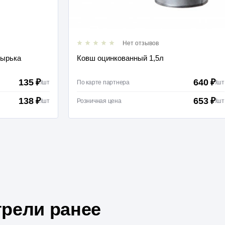
Нет отзывов
зырька
Ковш оцинкованный 1,5л
135 ₽
640 ₽
/
шт
По карте партнера
/
шт
138 ₽
653 ₽
/
шт
Розничная цена
/
шт
рели ранее