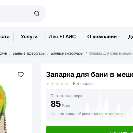
лата
Услуги
Лес ЕГАИС
О компании
Д
 саун
Банные аксессуары
Банные аксессуары
Запарка для бани в мешочк
Запарка для бани в мешо
Нет отзывов
По карте партнера
85
₽
/
шт
Цена за наличный расчет по
карте партнера