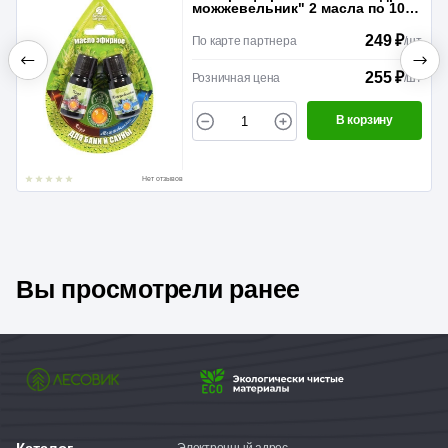
можжевельник" 2 масла по 10
мл в блистере в форме капли
249 ₽
По карте партнера
/
шт
255 ₽
Розничная цена
/
шт
В корзину
Нет отзывов
Вы просмотрели ранее