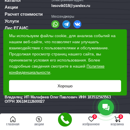
Каталог
Электронный адрес
lesovik018@yandex.ru
Акции
Расчет стоимости
Мессенджеры
Услуги
Лес ЕГАИС
О компании
Мы используем файлы cookie, для анализа событий на
Справочная служба
нашем веб-сайте, что позволяет нам улучшать
Доставка и оплата
+7 (3412) 77-60-50
взаимодействие с пользователями и обслуживание.
Для бизнеса
Продолжая просмотр страниц нашего сайта, вы
принимаете условия его использования. Более
Наши магазины
подробные сведения смотрите в нашей
Политике
конфиденциальности
.
Наши адреса
Хорошо
Ижевск, Воткинское шоссе, 340
Реквизиты
Владелец:
ИП Малафеев Олег Павлович ИНН 183512565563
ОГРН 306184112600027
0
0
главная
акции
избранное
корзина