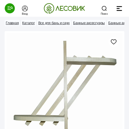
Вход
Поиск
Главная
Каталог
Все для бань и саун
Банные аксессуары
Банные аксе