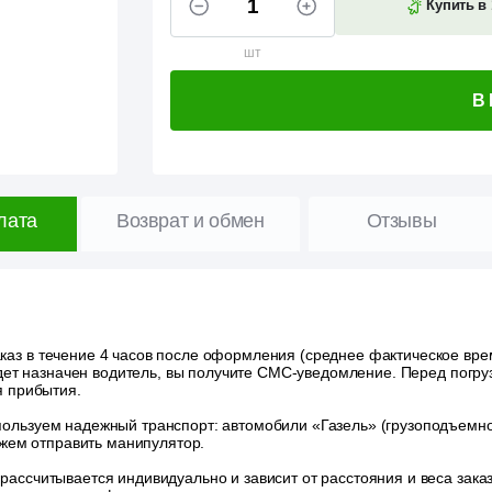
Купить в 
шт
В
лата
Возврат и обмен
Отзывы
аз в течение 4 часов после оформления (среднее фактическое время
удет назначен водитель, вы получите СМС-уведомление. Перед погру
я прибытия.
ользуем надежный транспорт: автомобили «Газель» (грузоподъемност
ожем отправить манипулятор.
 рассчитывается индивидуально и зависит от расстояния и веса зак