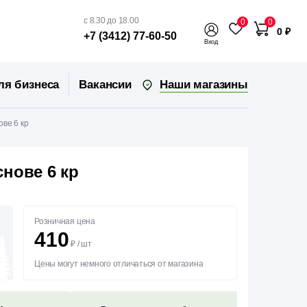
с 8.30 до 18.00
0
0
0 ₽
+7 (3412) 77-60-50
Вход
Наши магазины
ля бизнеса
Вакансии
ве 6 кр
нове 6 кр
Розничная цена
410
₽
/
шт
Цены могут немного отличаться от магазина