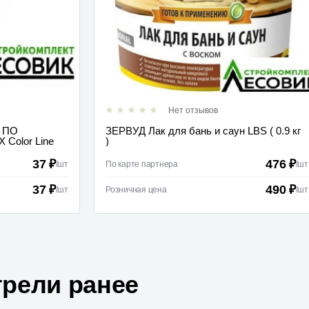
Нет отзывов
Ы ПО
ЗЕРВУД Лак для бань и саун LBS ( 0.9 кг
 Color Line
)
37 ₽
476 ₽
/
шт
По карте партнера
/
шт
37 ₽
490 ₽
/
шт
Розничная цена
/
шт
рели ранее