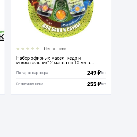
Нет отзывов
Набор эфирных масел "кедр и
Ковш 0
можжевельник" 2 масла по 10 мл в
блистере в форме капли
249 ₽
По карте партнера
/
шт
По карт
255 ₽
Розничная цена
/
шт
Розничн