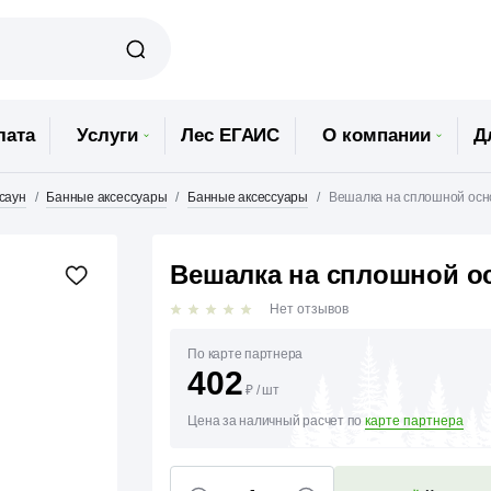
лата
Услуги
Лес ЕГАИС
О компании
Д
 саун
Банные аксессуары
Банные аксессуары
Вешалка на сплошной осно
Вешалка на сплошной ос
Нет отзывов
По карте партнера
402
₽
/
шт
Цена за наличный расчет по
карте партнера