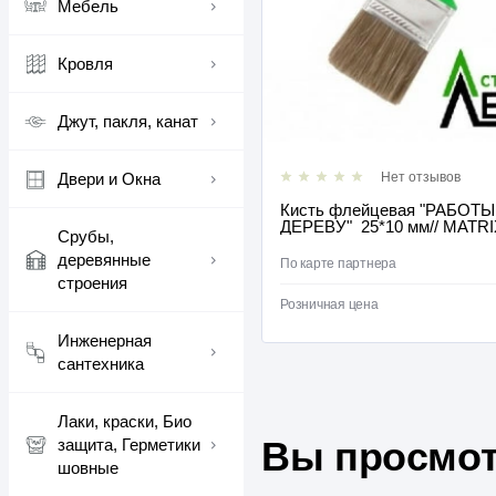
Мебель
Кровля
Джут, пакля, канат
Двери и Окна
Нет отзывов
Нет отзывов
ич" (51см)
Кисть флейцевая "РАБОТ
ДЕРЕВУ" 25*10 мм// MATRIX
Срубы,
деревянные
612 ₽
ра
/
шт
По карте партнера
строения
625 ₽
/
шт
Розничная цена
Инженерная
сантехника
Лаки, краски, Био
Вы просмот
защита, Герметики
шовные