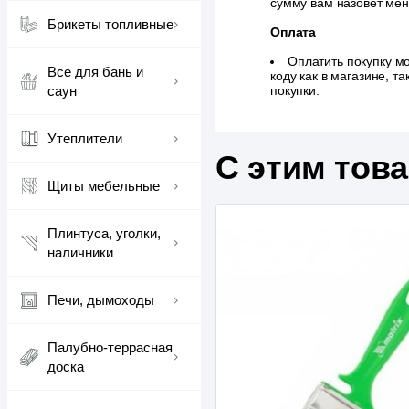
сумму вам назовет ме
Брикеты топливные
Оплата
Оплатить покупку м
Все для бань и
коду как в магазине, 
саун
покупки.
Утеплители
С этим тов
Щиты мебельные
Плинтуса, уголки,
наличники
Печи, дымоходы
Палубно-террасная
доска