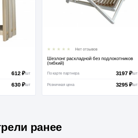
Нет отзывов
Шезлонг раскладной без подлокотников
(гибкий)
612 ₽
3197 ₽
/
шт
По карте партнера
/
шт
630 ₽
3295 ₽
/
шт
Розничная цена
/
шт
рели ранее