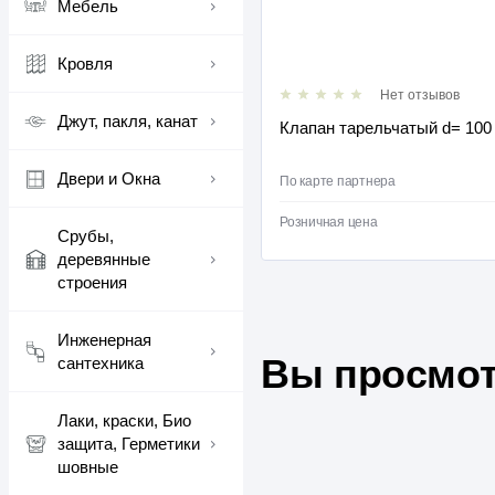
Мебель
Кровля
Нет отзывов
Нет отзыво
Джут, пакля, канат
арельчатый d= 100
Табурет "ПЛЕТЕННЫЙ" 
Двери и Окна
710 ₽
артнера
/
шт
По карте партнера
725 ₽
 цена
/
шт
Розничная цена
Срубы,
деревянные
строения
Инженерная
Вы просмот
сантехника
Лаки, краски, Био
защита, Герметики
шовные