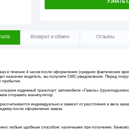
УЗНАТЬ 
лата
Возврат и обмен
Отзывы
аз в течение 4 часов после оформления (среднее фактическое время
удет назначен водитель, вы получите СМС-уведомление. Перед погру
я прибытия.
ользуем надежный транспорт: автомобили «Газель» (грузоподъемност
ожем отправить манипулятор.
 рассчитывается индивидуально и зависит от расстояния и веса зак
неджер после оформления заказа.
ожно любым удобным способом: наличными при получении, банковск