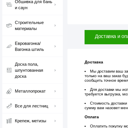
Обшивка для бань
и саун
Строительные
материалы
Доставка и оп
Евровагонка/
Вагонка штиль
Доставка
Доска пола,
шпунтованная
Мы доставим ваш зак
только на ваш заказ б
доска
сообщить точное врем
Для доставки мы исп
Металлопрокат
требуется выгрузка, м
Стоимость доставки
Все для лестниц
сумму вам назовет ме
Оплата
Крепеж, метизы
Оплатить покупку м