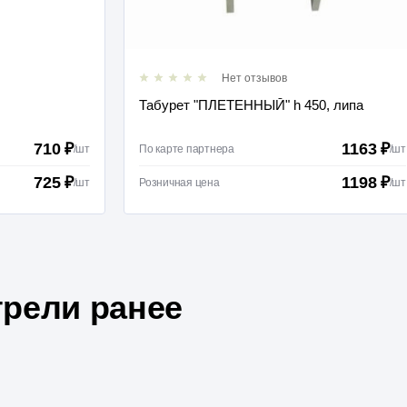
в
Нет отзывов
h 450, липа
Абажур "Диалог" 340*370
1163 ₽
2000
/
шт
По карте партнера
1198 ₽
2040
/
шт
Розничная цена
рели ранее