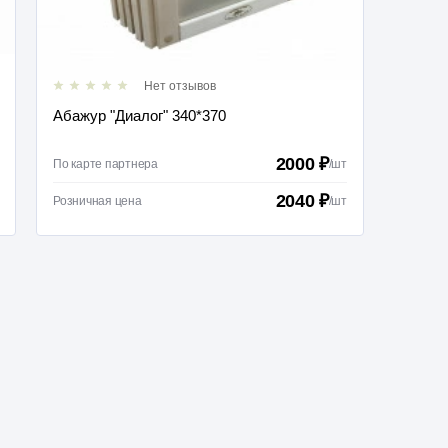
Нет отзывов
Абажур светлячок
К
 ₽
595 ₽
/
шт
По карте партнера
/
шт
По
 ₽
613 ₽
/
шт
Розничная цена
/
шт
Ро