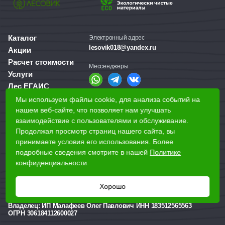
Каталог
Электронный адрес
lesovik018@yandex.ru
Акции
Расчет стоимости
Мессенджеры
Услуги
Лес ЕГАИС
О компании
Мы используем файлы cookie, для анализа событий на
Справочная служба
Доставка и оплата
нашем веб-сайте, что позволяет нам улучшать
+7 (3412) 77-60-50
взаимодействие с пользователями и обслуживание.
Для бизнеса
Продолжая просмотр страниц нашего сайта, вы
принимаете условия его использования. Более
Наши магазины
подробные сведения смотрите в нашей
Политике
конфиденциальности
.
Наши адреса
Ижевск, Воткинское шоссе, 340
Хорошо
Реквизиты
Владелец:
ИП Малафеев Олег Павлович ИНН 183512565563
ОГРН 306184112600027