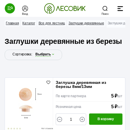
Вход
Поиск
Главная
Каталог
Все для лестниц
Заглушки деревянные
Заглушки дер
Заглушки деревянные из березы
Сортировка:
Выбрать
Заглушка деревянная из
березы 8мм/13мм
5 ₽
По карте партнера
/
шт
5 ₽
Розничная цена
/
шт
В корзину
Нет отзывов