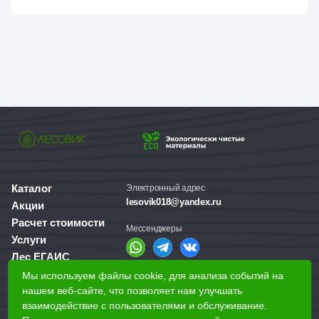
Каталог
Электронный адрес
lesovik018@yandex.ru
Акции
Расчет стоимости
Мессенджеры
Услуги
Лес ЕГАИС
О компании
Мы используем файлы cookie, для анализа событий на
Справочная служба
Доставка и оплата
нашем веб-сайте, что позволяет нам улучшать
+7 (3412) 77-60-50
взаимодействие с пользователями и обслуживание.
Для бизнеса