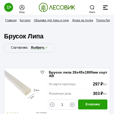
Вход
Поиск
Главная
Каталог
Обшивка для бань и саун
Доска на полок
Полок Липа
Брусок Липа
Сортировка:
Выбрать
Брусок липа 26х45х1800мм сорт
АВ
297 ₽
По карте партнера
/
шт
303 ₽
Розничная цена
/
шт
В корзину
Нет отзывов