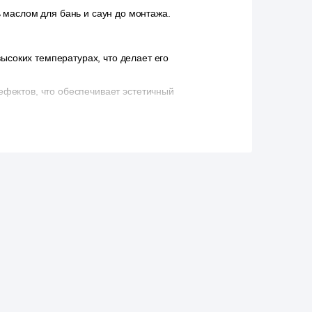
 маслом для бань и саун до монтажа.
соких температурах, что делает его
ефектов, что обеспечивает эстетичный
сс установки и гарантируют точную геометрию