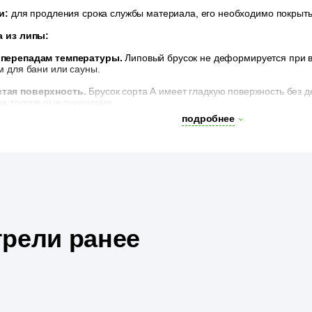
и:
для продления срока службы материала, его необходимо покрыть
 из липы:
 перепадам температуры.
Липовый брусок не деформируется при вы
 для бани или сауны.
тая поверхность.
Брусок сорта А имеет гладкую поверхность без д
ые тактильные ощущения.
подробнее
жа.
Строганная со всех сторон поверхность бруска облегчает проце
рели ранее