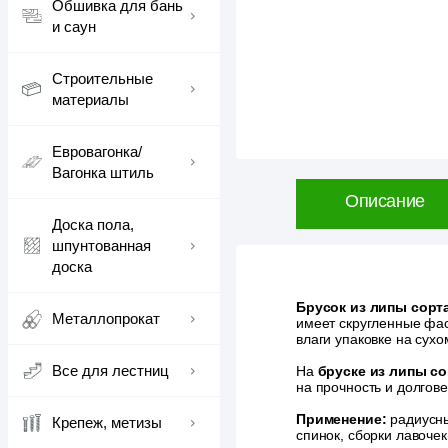
Обшивка для бань
и саун
Строительные
материалы
Евровагонка/
Вагонка штиль
Описание
Доска пола,
шпунтованная
доска
Брусок из липы сорт
Металлопрокат
имеет скругленные фас
влаги упаковке на сухо
Все для лестниц
На
бруске из липы с
на прочность и долгов
Применение:
радиусны
Крепеж, метизы
спинок, сборки лавочек