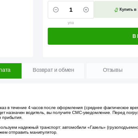
Купить в 
упа
В
лата
Возврат и обмен
Отзывы
аз в течение 4 часов после оформления (среднее фактическое время
удет назначен водитель, вы получите СМС-уведомление. Перед погру
я прибытия.
ользуем надежный транспорт: автомобили «Газель» (грузоподъемност
ожем отправить манипулятор.