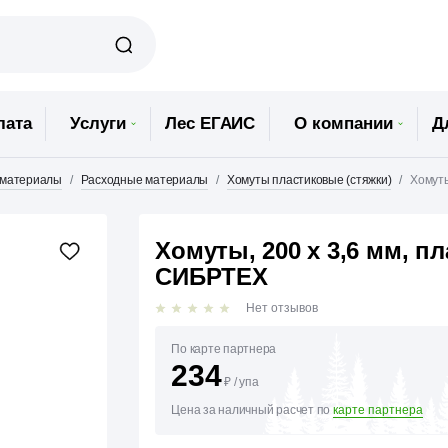
лата
Услуги
Лес ЕГАИС
О компании
Д
 материалы
Расходные материалы
Хомуты пластиковые (стяжки)
Хомуты
Хомуты, 200 х 3,6 мм, пл
СИБРТЕХ
Нет отзывов
По карте партнера
234
₽
/
упа
Цена за наличный расчет по
карте партнера