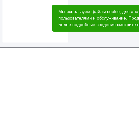
Мы используем файлы cookie, для ана
пользователями и обслуживание. Прод
Более подробные сведения смотрите 
Катал
Акци
Расче
Услуг
2026 © Лесовик - интернет-магазин.
Лес 
Данный интернет-сайт носит исключительно
О ком
информационный характер, вся информация носит
ознакомительный характер и ни при каких условиях
Доста
не является публичной офертой.
Для б
Политика о
бработки персональных данных
Н