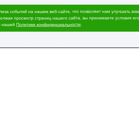
лиза событий на нашем веб-сайте, что позволяет нам улучшать вз
олжая просмотр страниц нашего сайта, вы принимаете условия его
в нашей
Политике конфиденциальности
.
ог
Наши адреса
и
Ижевск, Воткинское шоссе, 340
т стоимости
и
ЕГАИС
пании
вка и оплата
изнеса
аши магазины