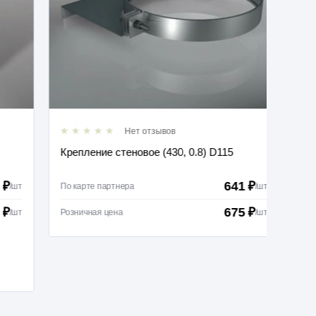
Нет отзывов
Крепление стеновое (430, 0.8) D115
Лента
48мм*
641 ₽
По карте партнера
/
шт
По карт
675 ₽
Розничная цена
/
шт
Розничн