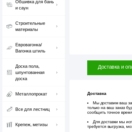
Обшивка для бань
и саун
Строительные
материалы
Евровагонка/
Вагонка штиль
Доска пола,
Доставка и оп
шпунтованная
доска
Доставка
Металлопрокат
Мы доставим ваш зак
только на ваш заказ б
Все для лестниц
сообщить точное врем
Для доставки мы исп
Крепеж, метизы
требуется выгрузка, м