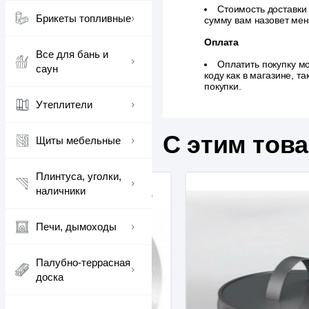
Стоимость доставки
Брикеты топливные
сумму вам назовет ме
Оплата
Все для бань и
Оплатить покупку м
саун
коду как в магазине, 
покупки.
Утеплители
С этим тов
Щиты мебельные
Плинтуса, уголки,
наличники
Печи, дымоходы
Палубно-террасная
доска