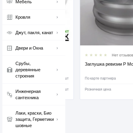
Мебель
Кровля
Джут, пакля, канат
Двери и Окна
Нет отзывов
Нет отзывов
Срубы,
ниевая клеющаяся
Заглушка ревизии Р Моно (2
деревянные
строения
397 ₽
ра
/
шт
По карте партнера
405 ₽
/
шт
Розничная цена
Инженерная
сантехника
Лаки, краски, Био
защита, Герметики
шовные