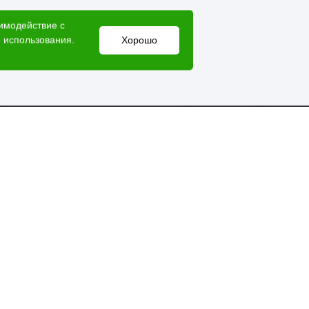
аимодействие с
 использования.
Хорошо
Электронный адрес
lesovik018@yandex.ru
Мессенджеры
Справочная служба
+7 (3412) 77-60-50